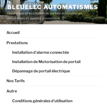
Aller
BLEUELEC AUTOMATISMES
au
Dépannage et installation de portails automatiques,
contenu
visiophones et alarmes connectées
principal
Accueil
Prestations
Installation d’alarme connectée
Installation de Motorisation de portail
Dépannage de portail électrique
Nos Tarifs
Autre
Conditions générales d’utilisation