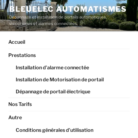
Aller
BLEUELEC AUTOMATISMES
au
Dépannage et installation de portails automatiques,
contenu
visiophones et alarmes connectées
principal
Accueil
Prestations
Installation d’alarme connectée
Installation de Motorisation de portail
Dépannage de portail électrique
Nos Tarifs
Autre
Conditions générales d’utilisation